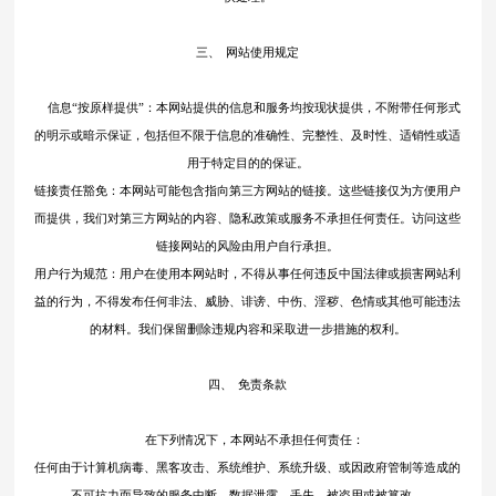
三、
网站使用规定
信息
“按原样提供”：本网站提供的信息和服务均按现状提供，不附带任何形式
的明示或暗示保证，包括但不限于信息的准确性、完整性、及时性、适销性或适
用于特定目的的保证。
链接责任豁免：本网站可能包含指向第三方网站的链接。这些链接仅为方便用户
而提供，我们对第三方网站的内容、隐私政策或服务不承担任何责任。访问这些
链接网站的风险由用户自行承担。
用户行为规范：用户在使用本网站时，不得从事任何违反中国法律或损害网站利
益的行为，不得发布任何非法、威胁、诽谤、中伤、淫秽、色情或其他可能违法
的材料。我们保留删除违规内容和采取进一步措施的权利。
四、
免责条款
在下列情况下，本网站不承担任何责任：
任何由于计算机病毒、黑客攻击、系统维护、系统升级、或因政府管制等造成的
不可抗力而导致的服务中断、数据泄露、丢失、被盗用或被篡改。